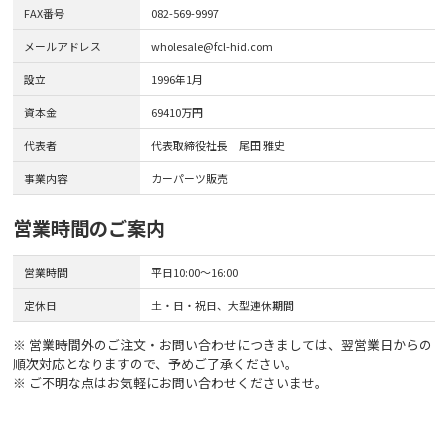
FAX番号
082-569-9997
メールアドレス
wholesale@fcl-hid.com
設立
1996年1月
資本金
69410万円
代表者
代表取締役社長 尾田 雅史
事業内容
カーパーツ販売
営業時間のご案内
営業時間
平日10:00～16:00
定休日
土・日・祝日、大型連休期間
※ 営業時間外のご注文・お問い合わせにつきましては、翌営業日からの
順次対応となりますので、予めご了承ください。
※ ご不明な点はお気軽にお問い合わせくださいませ。