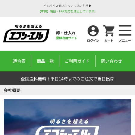
インボイス対応についてはこちら▶
【重要】電話・FAX対応を休止しています。
卸・仕入れ
業販専用サイト
適合表
商品一覧
ご利用ガイド
問い合わせ
全国送料無料！平日14時までのご注文で当日出荷
会社概要