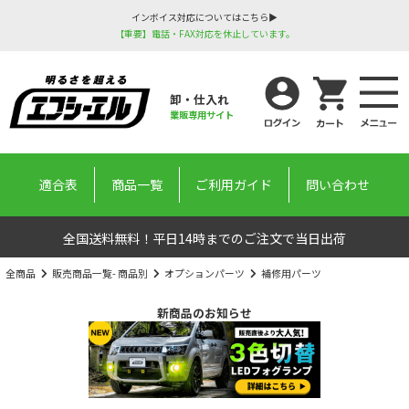
インボイス対応についてはこちら▶
【重要】電話・FAX対応を休止しています。
卸・仕入れ
業販専用サイト
適合表
商品一覧
ご利用ガイド
問い合わせ
全国送料無料！平日14時までのご注文で当日出荷
全商品
販売商品一覧- 商品別
オプションパーツ
補修用パーツ
新商品のお知らせ