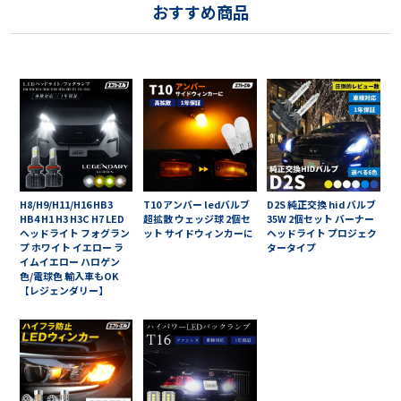
おすすめ商品
H8/H9/H11/H16 HB3
T10 アンバー ledバルブ
D2S 純正交換 hid バルブ
HB4 H1 H3 H3C H7 LED
超拡散 ウェッジ球 2個セ
35W 2個セット バーナー
ヘッドライト フォグラン
ット サイドウィンカーに
ヘッドライト プロジェク
プ ホワイト イエロー ラ
タータイプ
イムイエロー ハロゲン
色/電球色 輸入車もOK
【レジェンダリー】