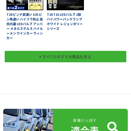
T20 ピンチ部違い S25 ピ
T16 T15 LEDバルブ 2個
ン角違い ハイフラ防止 抵
ハイパワーバックランプ
抗内蔵 LEDバルブ アンバ
ホワイト レジェンダリー
ー メタルステルス ハイル
シリーズ
ーメン ウインカー ウィン
カー
すべてのおすすめ商品を見る
車種から探す
適合表