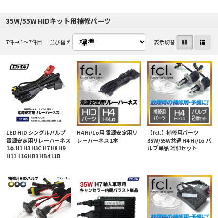
35W/55W HIDキット用補修パーツ
7
件中 1〜7件目
並び替え
表示切替
LED HID シングルバルブ
H4 Hi/Lo用 電源安定用リ
【fcl.】補修用パーツ
電源安定用リレーハーネス
レーハーネス 1本
35W/55W共通 H4 Hi/Lo バ
1本 H1 H3 H3C H7 H8 H9
ルブ単品 2個1セット
H11 H16 HB3 HB4 L1B