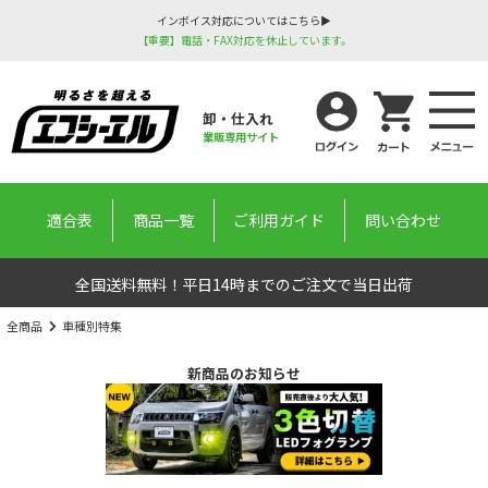
インボイス対応についてはこちら▶
【重要】電話・FAX対応を休止しています。
卸・仕入れ
業販専用サイト
適合表
商品一覧
ご利用ガイド
問い合わせ
全国送料無料！平日14時までのご注文で当日出荷
全商品
車種別特集
新商品のお知らせ