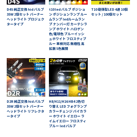
D4S 純正交換 hid バルブ
t10 led バルブ ポジショ
T10 砲弾型LED 4連 10個
35W 2個セット バーナー
ン ポジションランプ ルー
セット / 100個セット
ヘッドライト プロジェク
ムランプ ledルームラン
タータイプ
プ ナンバー灯 カーテシラ
ンプ ホワイト ハロゲン
色/電球色 ブルーイッシ
ュホワイト フロスティブ
ルー 車検対応 無極性 高
拡散 5色展開
D2R 純正交換 hid バルブ
H8/H11/H16 HB4 2色切
35W 2個セット バーナー
り替え LED フォグランプ
ヘッドライト リフレクタ
カラーチェンジ バイカラ
ータイプ
ー ホワイト イエロー ラ
イムイエロー フロスティ
ブルー led バルブ