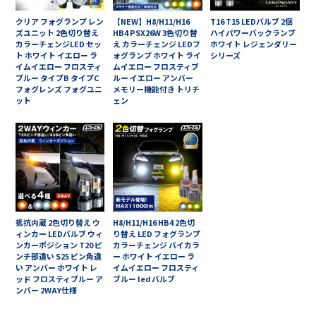
クリア フォグランプ レン
【NEW】H8/H11/H16
T16 T15 LEDバルブ 2個
ズユニット 2色切り替え
HB4 PSX26W 3色切り替
ハイパワーバックランプ
カラーチェンジLED セッ
え カラーチェンジ LEDフ
ホワイト レジェンダリー
ト ホワイト イエロー ラ
ォグランプ ホワイト ライ
シリーズ
イムイエロー フロスティ
ムイエロー フロスティブ
ブルー タイプB タイプC
ルー イエロー アンバー
フォグレンズ フォグユニ
メモリー機能付き トリチ
ット
ェン
抵抗内蔵 2色切り替え ウ
H8/H11/H16 HB4 2色切
ィンカー LEDバルブ ウィ
り替え LED フォグランプ
ンカーポジション T20 ピ
カラーチェンジ バイカラ
ンチ部違い S25 ピン角違
ー ホワイト イエロー ラ
い アンバー ホワイト レ
イムイエロー フロスティ
ッド フロスティブルー ア
ブルー led バルブ
ンバー 2WAY仕様