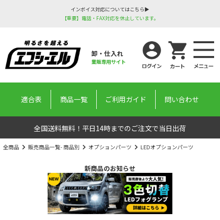
インボイス対応についてはこちら▶
【重要】電話・FAX対応を休止しています。
卸・仕入れ
業販専用サイト
適合表
商品一覧
ご利用ガイド
問い合わせ
全国送料無料！平日14時までのご注文で当日出荷
全商品
販売商品一覧- 商品別
オプションパーツ
LEDオプションパーツ
新商品のお知らせ