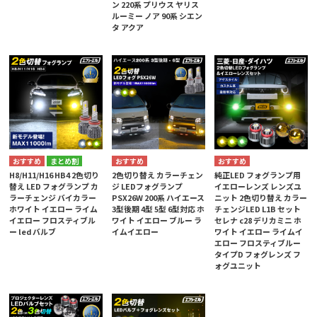
ン 220系 プリウス ヤリス
ルーミー ノア 90系 シエン
タ アクア
まとめ割
H8/H11/H16 HB4 2色切り
2色切り替え カラーチェン
純正LED フォグランプ用
替え LED フォグランプ カ
ジ LEDフォグランプ
イエローレンズ レンズユ
ラーチェンジ バイカラー
PSX26W 200系 ハイエース
ニット 2色切り替え カラー
ホワイト イエロー ライム
3型後期 4型 5型 6型対応 ホ
チェンジLED L1B セット
イエロー フロスティブル
ワイト イエロー ブルー ラ
セレナ c28 デリカミニ ホ
ー led バルブ
イムイエロー
ワイト イエロー ライムイ
エロー フロスティブルー
タイプD フォグレンズ フ
ォグユニット