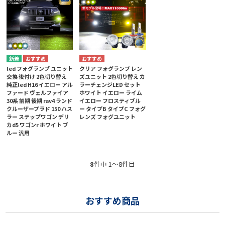
led フォグランプ ユニット
クリア フォグランプ レン
交換 後付け 2色切り替え
ズユニット 2色切り替え カ
純正led H16 イエロー アル
ラーチェンジLED セット
ファード ヴェルファイア
ホワイト イエロー ライム
30系 前期 後期 rav4 ランド
イエロー フロスティブル
クルーザープラド 150 ハス
ー タイプB タイプC フォグ
ラー ステップワゴン デリ
レンズ フォグユニット
カd5 ワゴンr ホワイト ブ
ルー 汎用
8
件中 1〜8件目
おすすめ商品