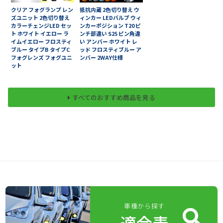
クリア フォグランプ レン
抵抗内蔵 2色切り替え ウ
ズユニット 2色切り替え
ィンカー LEDバルブ ウィ
カラーチェンジLED セッ
ンカーポジション T20 ピ
ト ホワイト イエロー ラ
ンチ部違い S25 ピン角違
イムイエロー フロスティ
い アンバー ホワイト レ
ブルー タイプB タイプC
ッド フロスティブルー ア
フォグレンズ フォグユニ
ンバー 2WAY仕様
ット
すべてのおすすめ商品を見る
車種から探す
適合表