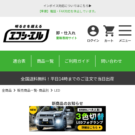
インボイス対応についてはこちら▶
【重要】電話・FAX対応を休止しています。
卸・仕入れ
業販専用サイト
適合表
商品一覧
ご利用ガイド
問い合わせ
全国送料無料！平日14時までのご注文で当日出荷
全商品
販売商品一覧- 商品別
LED
新商品のお知らせ