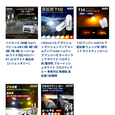
ハイエース 200系 led ハ
t10 led バルブ ポジショ
T10 アンバー ledバルブ
イビーム HB3 3型 4型 5型
ン ポジションランプ ルー
超拡散 ウェッジ球 2個セ
6型 7型 8型 スーパーgl
ムランプ ledルームラン
ット サイドウィンカーに
dx ワイド対応 H22.7～
プ ナンバー灯 カーテシラ
R7.12 ホワイト 純白色
ンプ ホワイト ハロゲン
【レジェンダリー】
色/電球色 ブルーイッシ
ュホワイト フロスティブ
ルー 車検対応 無極性 高
拡散 5色展開