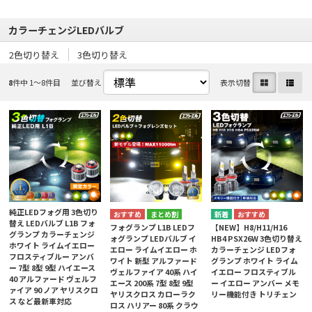
カラーチェンジLEDバルブ
2色切り替え
3色切り替え
8
件中 1〜8件目
並び替え
表示切替
純正LEDフォグ用 3色切り
まとめ割
替え LEDバルブ L1B フォ
フォグランプ L1B LEDフ
【NEW】H8/H11/H16
グランプ カラーチェンジ
ォグランプ LEDバルブ イ
HB4 PSX26W 3色切り替え
ホワイト ライムイエロー
エロー ライムイエロー ホ
カラーチェンジ LEDフォ
フロスティブルー アンバ
ワイト 新型 アルファード
グランプ ホワイト ライム
ー 7型 8型 9型 ハイエース
ヴェルファイア 40系 ハイ
イエロー フロスティブル
40 アルファード ヴェルフ
エース 200系 7型 8型 9型
ー イエロー アンバー メモ
ァイア 90 ノア ヤリスクロ
ヤリスクロス カローラク
リー機能付き トリチェン
ス など最新車対応
ロス ハリアー 80系 クラウ