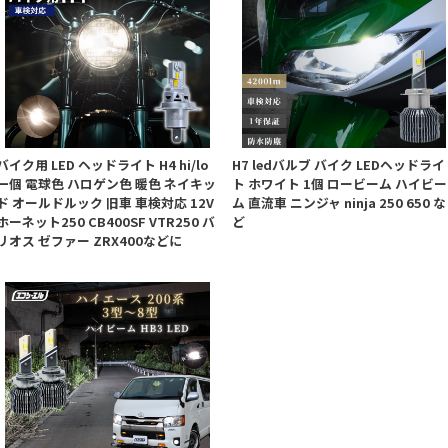
バイク用 LED ヘッドライト H4 hi/lo
H7 ledバルブ バイク LEDヘッドライ
一個 電球色 ハロゲン色 暖色 ネイキッ
ト ホワイト 1個 ロービーム ハイビー
ド オールドルック 旧車 車検対応 12V
ム 直流車 ニンジャ ninja 250 650 な
ホーネット250 CB400SF VTR250 バ
ど
リオス ゼファー ZRX400などに