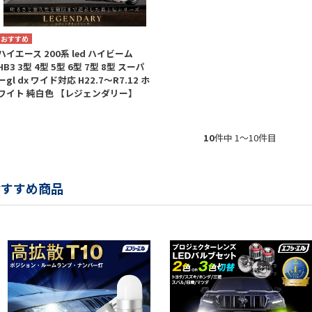
ハイエース 200系 led ハイビーム
HB3 3型 4型 5型 6型 7型 8型 スーパ
ーgl dx ワイド対応 H22.7～R7.12 ホ
ワイト 純白色 【レジェンダリー】
10
件中 1〜10件目
おすすめ商品