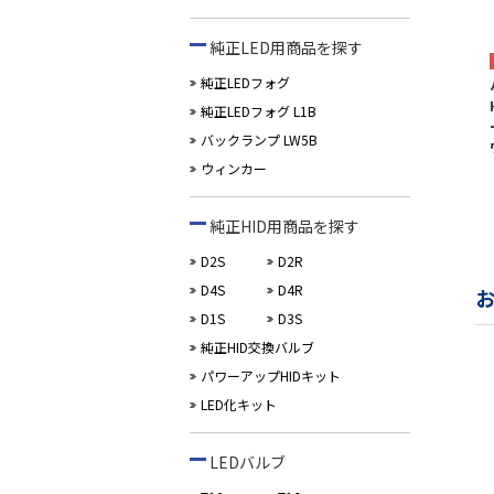
純正LED用商品を探す
純正LEDフォグ
純正LEDフォグ L1B
バックランプ LW5B
ウィンカー
純正HID用商品を探す
D2S
D2R
D4S
D4R
D1S
D3S
純正HID交換バルブ
パワーアップHIDキット
LED化キット
LEDバルブ