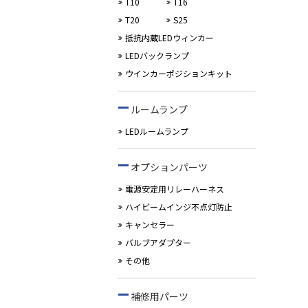
T10
T16
T20
S25
抵抗内蔵LEDウィンカー
LEDバックランプ
ウインカーポジションキット
ルームランプ
LEDルームランプ
オプションパーツ
電源安定用リレーハーネス
ハイビームインジ不点灯防止
キャンセラー
バルブアダプター
その他
補修用パーツ