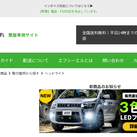
インボイス対応についてはこちら▶
【重要】電話・FAX対応を休止しています。
全国送料無料！平日14時まで
れ
業販専用サイト
荷
用ガイド
配送について
エフシーエルとは
問い合わせ
全商品
取付箇所から探す
ヘッドライト
新商品のお知らせ