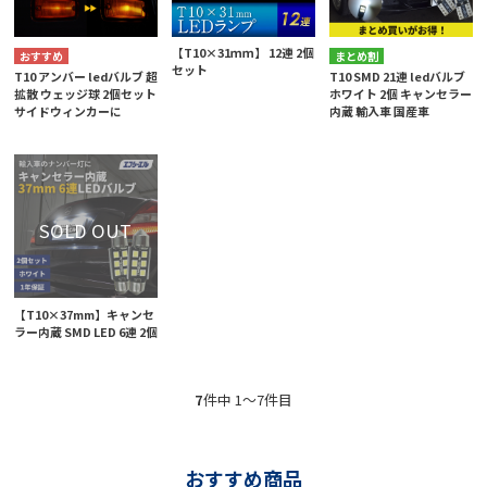
【T10×31ｍｍ】 12連 2個
まとめ割
セット
T10 アンバー ledバルブ 超
T10 SMD 21連 ledバルブ
拡散 ウェッジ球 2個セット
ホワイト 2個 キャンセラー
サイドウィンカーに
内蔵 輸入車 国産車
【T10×37mm】キャンセ
ラー内蔵 SMD LED 6連 2個
7
件中 1〜7件目
おすすめ商品