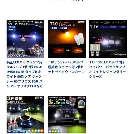
純正LEDバックランプ用
T10 アンバー ledバルブ
T16 T15 LEDバルブ 2個
ledバルブ 1個 2個 LW5B
超拡散 ウェッジ球 2個セ
ハイパワーバックランプ
LW5A LW6B タイプB ホ
ット サイドウィンカーに
ホワイト レジェンダリー
ワイト 90系 ノア ヴォク
シリーズ
シー 60 プリウス 80系 ハ
リアー ヤリスクロスなど