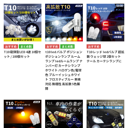
まとめ割
まとめ割
T10 砲弾型LED 4連 10個セ
t10 led バルブ ポジション
T10 レッド ledバルブ 超拡
ット / 100個セット
ポジションランプ ルーム
散 ウェッジ球 2個セット
ランプ ledルームランプ ナ
テール カーテシランプに
ンバー灯 カーテシランプ
ホワイト ハロゲン色/電球
色 ブルーイッシュホワイ
ト フロスティブルー 車検
対応 無極性 高拡散 5色展
開