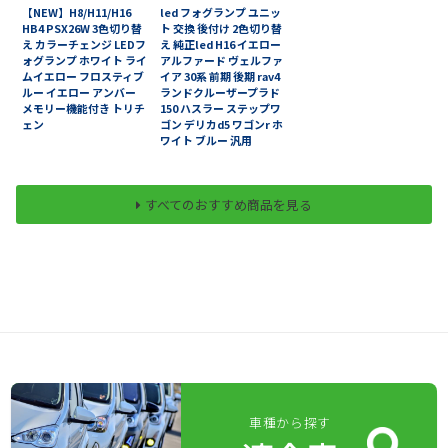
【NEW】H8/H11/H16
led フォグランプ ユニッ
HB4 PSX26W 3色切り替
ト 交換 後付け 2色切り替
え カラーチェンジ LEDフ
え 純正led H16 イエロー
ォグランプ ホワイト ライ
アルファード ヴェルファ
ムイエロー フロスティブ
イア 30系 前期 後期 rav4
ルー イエロー アンバー
ランドクルーザープラド
メモリー機能付き トリチ
150 ハスラー ステップワ
ェン
ゴン デリカd5 ワゴンr ホ
ワイト ブルー 汎用
すべてのおすすめ商品を見る
車種から探す