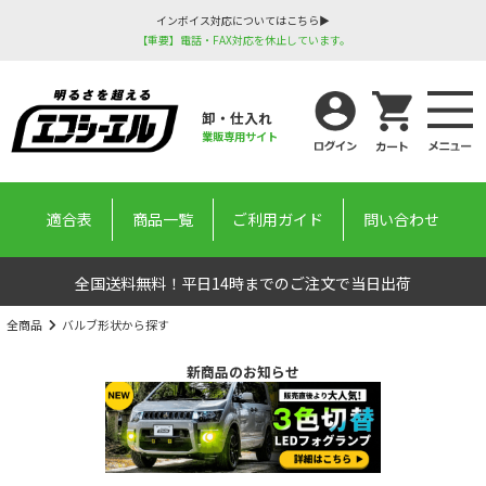
インボイス対応についてはこちら▶
【重要】電話・FAX対応を休止しています。
卸・仕入れ
業販専用サイト
適合表
商品一覧
ご利用ガイド
問い合わせ
全国送料無料！平日14時までのご注文で当日出荷
全商品
バルブ形状から探す
新商品のお知らせ