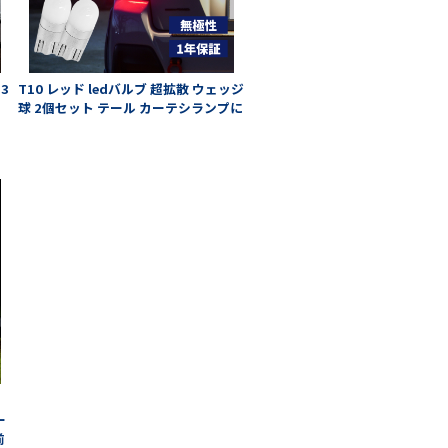
3
T10 レッド ledバルブ 超拡散 ウェッジ
球 2個セット テール カーテシランプに
イ
ー
前