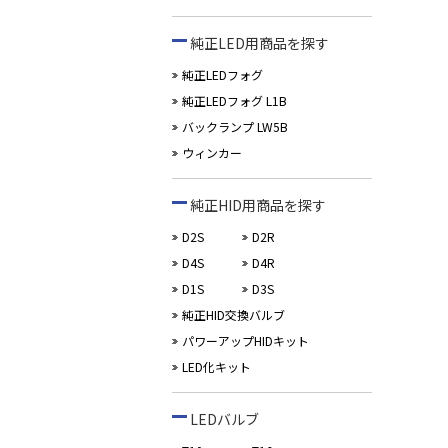
純正LED用商品を探す
純正LEDフォグ
純正LEDフォグ L1B
バックランプ LW5B
ウィンカー
純正HID用商品を探す
D2S
D2R
D4S
D4R
D1S
D3S
純正HID交換バルブ
パワーアップHIDキット
LED化キット
LEDバルブ