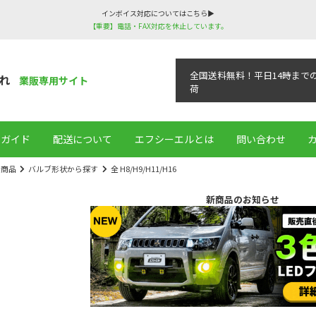
インボイス対応についてはこちら▶
【重要】電話・FAX対応を休止しています。
全国送料無料！平日14時まで
れ
業販専用サイト
荷
用ガイド
配送について
エフシーエルとは
問い合わせ
全商品
バルブ形状から探す
全 H8/H9/H11/H16
新商品のお知らせ