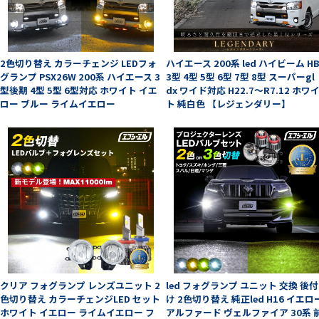
2色切り替え カラーチェンジ LEDフォ
ハイエース 200系 led ハイビーム HB
グランプ PSX26W 200系 ハイエース 3
3型 4型 5型 6型 7型 8型 スーパーgl
型後期 4型 5型 6型対応 ホワイト イエ
dx ワイド対応 H22.7～R7.12 ホワ
ロー ブルー ライムイエロー
ト 純白色 【レジェンダリー】
クリア フォグランプ レンズユニット 2
led フォグランプ ユニット 交換 後付
色切り替え カラーチェンジLED セット
け 2色切り替え 純正led H16 イエロ
ホワイト イエロー ライムイエロー フ
アルファード ヴェルファイア 30系 