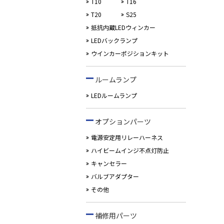
T10
T16
T20
S25
抵抗内蔵LEDウィンカー
LEDバックランプ
ウインカーポジションキット
ルームランプ
LEDルームランプ
オプションパーツ
電源安定用リレーハーネス
ハイビームインジ不点灯防止
キャンセラー
バルブアダプター
その他
補修用パーツ