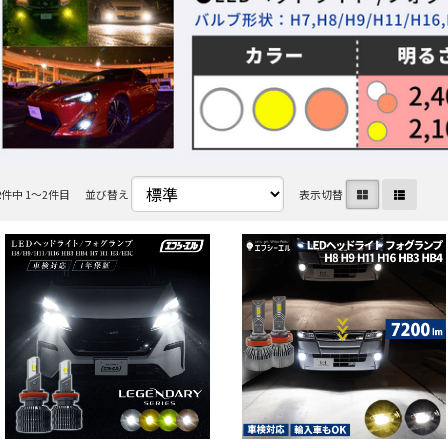
2
件中 1〜2件目
並び替え
表示切替