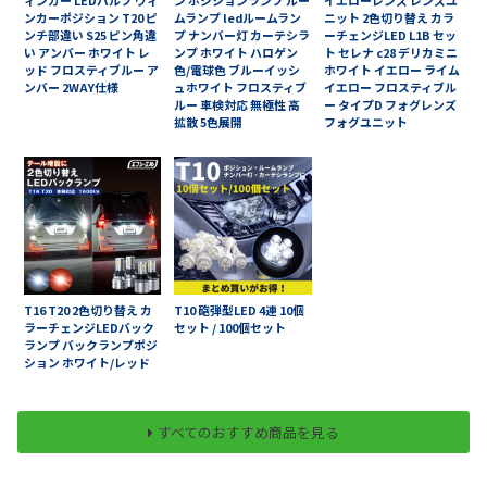
ィンカー LEDバルブ ウィ
ン ポジションランプ ルー
イエローレンズ レンズユ
ンカーポジション T20 ピ
ムランプ ledルームラン
ニット 2色切り替え カラ
ンチ部違い S25 ピン角違
プ ナンバー灯 カーテシラ
ーチェンジLED L1B セッ
い アンバー ホワイト レ
ンプ ホワイト ハロゲン
ト セレナ c28 デリカミニ
ッド フロスティブルー ア
色/電球色 ブルーイッシ
ホワイト イエロー ライム
ンバー 2WAY仕様
ュホワイト フロスティブ
イエロー フロスティブル
ルー 車検対応 無極性 高
ー タイプD フォグレンズ
拡散 5色展開
フォグユニット
T16 T20 2色切り替え カ
T10 砲弾型LED 4連 10個
ラーチェンジLEDバック
セット / 100個セット
ランプ バックランプポジ
ション ホワイト/レッド
すべてのおすすめ商品を見る