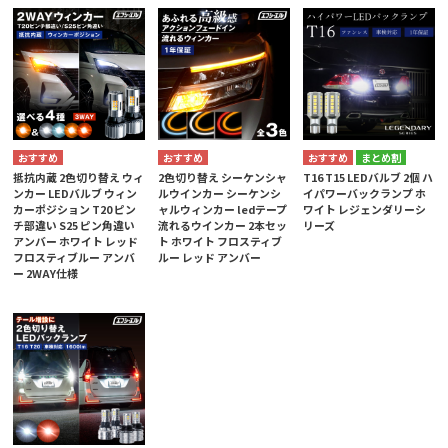
まとめ割
抵抗内蔵 2色切り替え ウィ
2色切り替え シーケンシャ
T16 T15 LEDバルブ 2個 ハ
ンカー LEDバルブ ウィン
ルウインカー シーケンシ
イパワーバックランプ ホ
カーポジション T20 ピン
ャルウィンカー ledテープ
ワイト レジェンダリーシ
チ部違い S25 ピン角違い
流れるウインカー 2本セッ
リーズ
アンバー ホワイト レッド
ト ホワイト フロスティブ
フロスティブルー アンバ
ルー レッド アンバー
ー 2WAY仕様