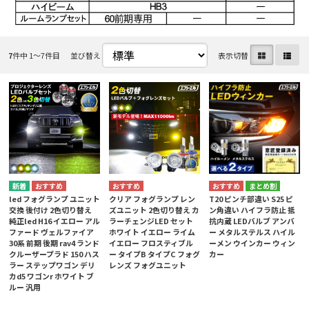
7
件中 1〜7件目
並び替え
表示切替
まとめ割
led フォグランプ ユニット
クリア フォグランプ レン
T20 ピンチ部違い S25 ピ
交換 後付け 2色切り替え
ズユニット 2色切り替え カ
ン角違い ハイフラ防止 抵
純正led H16 イエロー アル
ラーチェンジLED セット
抗内蔵 LEDバルブ アンバ
ファード ヴェルファイア
ホワイト イエロー ライム
ー メタルステルス ハイル
30系 前期 後期 rav4 ランド
イエロー フロスティブル
ーメン ウインカー ウィン
クルーザープラド 150 ハス
ー タイプB タイプC フォグ
カー
ラー ステップワゴン デリ
レンズ フォグユニット
カd5 ワゴンr ホワイト ブ
ルー 汎用