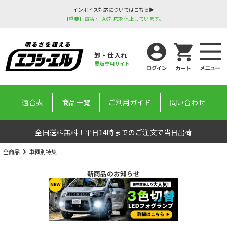
インボイス対応についてはこちら▶
【重要】電話・FAX対応を休止しています。
卸・仕入れ
業販専用サイト
適合表
商品一覧
ご利用ガイド
問い合わせ
全国送料無料！平日14時までのご注文で当日出荷
全商品
車種別特集
新商品のお知らせ