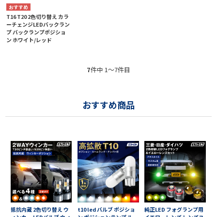
T16 T20 2色切り替え カラ
ーチェンジLEDバックラン
プ バックランプポジショ
ン ホワイト/レッド
7
件中 1〜7件目
おすすめ商品
抵抗内蔵 2色切り替え ウ
t10 led バルブ ポジショ
純正LED フォグランプ用