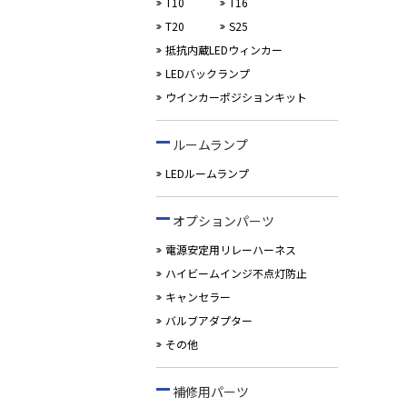
T10
T16
T20
S25
抵抗内蔵LEDウィンカー
LEDバックランプ
ウインカーポジションキット
ルームランプ
LEDルームランプ
オプションパーツ
電源安定用リレーハーネス
ハイビームインジ不点灯防止
キャンセラー
バルブアダプター
その他
補修用パーツ