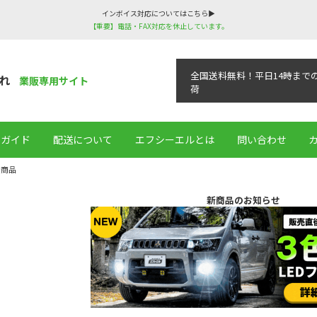
インボイス対応についてはこちら▶
【重要】電話・FAX対応を休止しています。
全国送料無料！平日14時まで
れ
業販専用サイト
荷
用ガイド
配送について
エフシーエルとは
問い合わせ
全商品
新商品のお知らせ