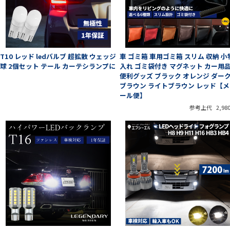
T10 レッド ledバルブ 超拡散 ウェッジ
車 ゴミ箱 車用ゴミ箱 スリム 収納 小
球 2個セット テール カーテシランプに
入れ ゴミ袋付き マグネット カー用
便利グッズ ブラック オレンジ ダー
ブラウン ライトブラウン レッド【メ
ール便】
参考上代
2,98