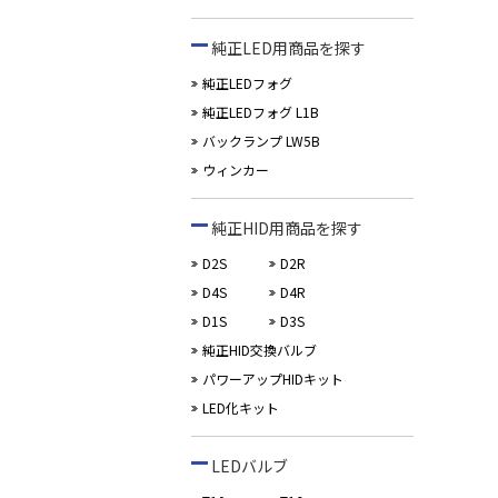
純正LED用商品を探す
純正LEDフォグ
純正LEDフォグ L1B
バックランプ LW5B
ウィンカー
純正HID用商品を探す
D2S
D2R
D4S
D4R
D1S
D3S
純正HID交換バルブ
パワーアップHIDキット
LED化キット
LEDバルブ