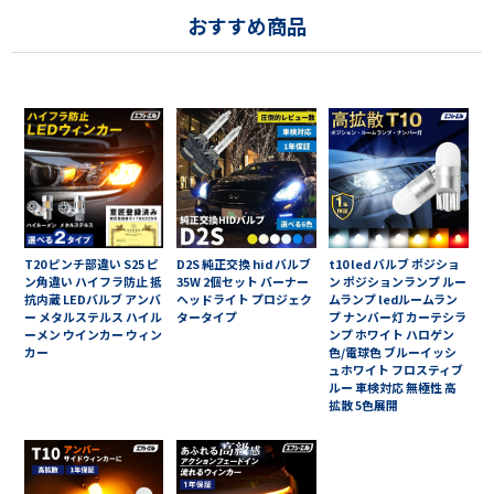
おすすめ商品
T20 ピンチ部違い S25 ピ
D2S 純正交換 hid バルブ
t10 led バルブ ポジショ
ン角違い ハイフラ防止 抵
35W 2個セット バーナー
ン ポジションランプ ルー
抗内蔵 LEDバルブ アンバ
ヘッドライト プロジェク
ムランプ ledルームラン
ー メタルステルス ハイル
タータイプ
プ ナンバー灯 カーテシラ
ーメン ウインカー ウィン
ンプ ホワイト ハロゲン
カー
色/電球色 ブルーイッシ
ュホワイト フロスティブ
ルー 車検対応 無極性 高
拡散 5色展開