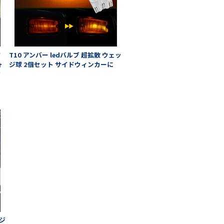
W
T10 アンバー ledバルブ 超拡散 ウェッ
ォ
ジ球 2個セット サイドウィンカーに
フ
メ
ッジ