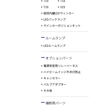
T10
T16
T20
S25
抵抗内蔵LEDウィンカー
LEDバックランプ
ウインカーポジションキット
ルームランプ
LEDルームランプ
オプションパーツ
電源安定用リレーハーネス
ハイビームインジ不点灯防止
キャンセラー
バルブアダプター
その他
補修用パーツ