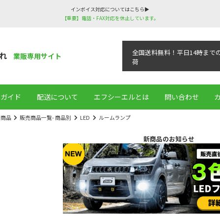
インボイス対応についてはこちら▶
【重要】電話・FAX対応を休止しています。
全国送料無料！平日14時まで
れ
業販専用サイト
荷
用ガイド
配送について
エフシーエルとは
問い合わせ
全商品
販売商品一覧- 商品別
LED
ルームランプ
新商品のお知らせ