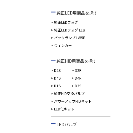
純正LED用商品を探す
純正LEDフォグ
純正LEDフォグ L1B
バックランプ LW5B
ウィンカー
純正HID用商品を探す
D2S
D2R
D4S
D4R
D1S
D3S
純正HID交換バルブ
パワーアップHIDキット
LED化キット
LEDバルブ