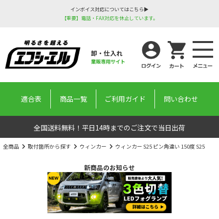
インボイス対応についてはこちら▶
【重要】電話・FAX対応を休止しています。
卸・仕入れ
業販専用サイト
適合表
商品一覧
ご利用ガイド
問い合わせ
全国送料無料！平日14時までのご注文で当日出荷
全商品
取付箇所から探す
ウィンカー
ウィンカー S25 ピン角違い 150度 S25
新商品のお知らせ