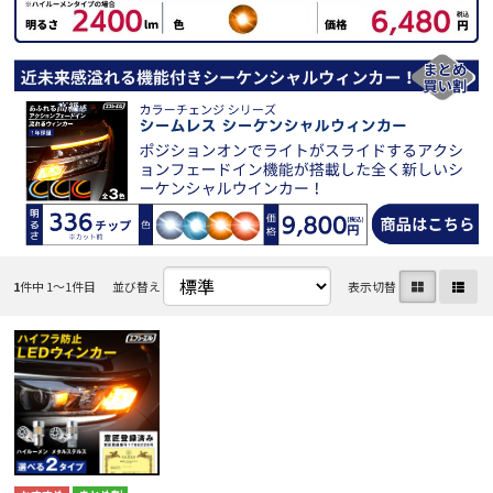
1
件中 1〜1件目
並び替え
表示切替