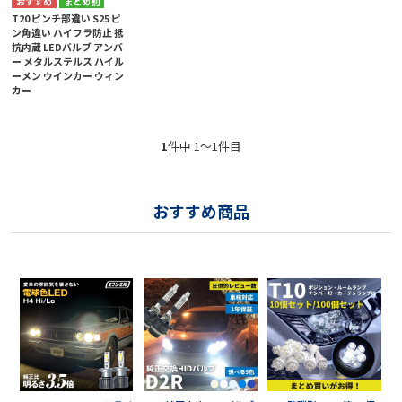
まとめ割
T20 ピンチ部違い S25 ピ
ン角違い ハイフラ防止 抵
抗内蔵 LEDバルブ アンバ
ー メタルステルス ハイル
ーメン ウインカー ウィン
カー
1
件中 1〜1件目
おすすめ商品