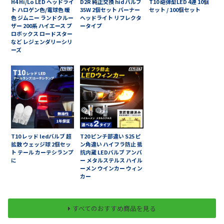
H4 Hi/Lo LED ヘッドライ
D2R 純正交換 hid バルブ
T10 砲弾型LED 4連 10個
ト ハロゲン色/電球色 暖
35W 2個セット バーナー
セット / 100個セット
色 ジムニー ランドクルー
ヘッドライト リフレクタ
ザー 200系 ハイエース プ
ータイプ
ロボックス ロードスター
など レジェンダリーシリ
ーズ
T10 レッド ledバルブ 超
T20 ピンチ部違い S25 ピ
拡散 ウェッジ球 2個セッ
ン角違い ハイフラ防止 抵
ト テール カーテシランプ
抗内蔵 LEDバルブ アンバ
に
ー メタルステルス ハイル
ーメン ウインカー ウィン
カー
すべてのおすすめ商品を見る