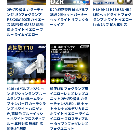
2色切り替え カラーチェ
D2R 純正交換 hid バルブ
H8 H9 H11 H16 HB3 HB4
ンジ LEDフォグランプ
35W 2個セット バーナー
LEDヘッドライト フォグ
PSX26W 200系 ハイエー
ヘッドライト リフレクタ
ランプ ホワイト イエロー
ス 3型後期 4型 5型 6型対
ータイプ
ledバルブ 輸入車対応
応 ホワイト イエロー ブ
ルー ライムイエロー
t10 led バルブ ポジショ
純正LED フォグランプ用
ン ポジションランプ ルー
イエローレンズ レンズユ
ムランプ ledルームラン
ニット 2色切り替え カラ
プ ナンバー灯 カーテシラ
ーチェンジLED L1B セッ
ンプ ホワイト ハロゲン
ト セレナ c28 デリカミニ
色/電球色 ブルーイッシ
ホワイト イエロー ライム
ュホワイト フロスティブ
イエロー フロスティブル
ルー 車検対応 無極性 高
ー タイプD フォグレンズ
拡散 5色展開
フォグユニット