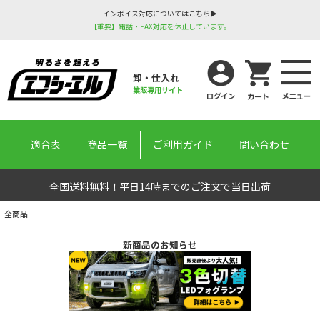
インボイス対応についてはこちら▶
【重要】電話・FAX対応を休止しています。
卸・仕入れ
業販専用サイト
適合表
商品一覧
ご利用ガイド
問い合わせ
全国送料無料！平日14時までのご注文で当日出荷
全商品
新商品のお知らせ