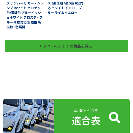
プ ナンバー灯 カーテシラ
ス 3型後期 4型 5型 6型対
ンプ ホワイト ハロゲン
応 ホワイト イエロー ブ
色/電球色 ブルーイッシ
ルー ライムイエロー
ュホワイト フロスティブ
ルー 車検対応 無極性 高
拡散 5色展開
すべてのおすすめ商品を見る
車種から探す
適合表