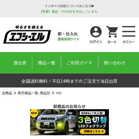
インボイス対応についてはこちら▶
【重要】電話・FAX対応を休止しています。
卸・仕入れ
業販専用サイト
適合表
商品一覧
ご利用ガイド
問い合わせ
全国送料無料！平日14時までのご注文で当日出荷
全商品
販売商品一覧- 商品別
HID
新商品のお知らせ