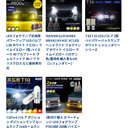
LEDフォグランプ交換用
H8/H9/H11/H16 HB3
T16 T15 LEDバルブ 2個
パワーアップ LEDバルブ
HB4 H1 H3 H3C H7 LED
ハイパワーバックランプ
L1B ホワイト イエロー ラ
ヘッドライト フォグラン
ホワイト レジェンダリー
イムイエロー 7型 ハイエ
プ ホワイト イエロー ラ
シリーズ
ース 40 アルファード ヴ
イムイエロー ハロゲン
ェルファイア 90 ノア ヤ
色/電球色 輸入車もOK
リスクロス など最新車対
【レジェンダリー】
応
t10 led バルブ ポジショ
2色切り替え カラーチェ
ン ポジションランプ ルー
ンジ LEDフォグランプ
ムランプ ledルームラン
PSX26W 200系 ハイエー