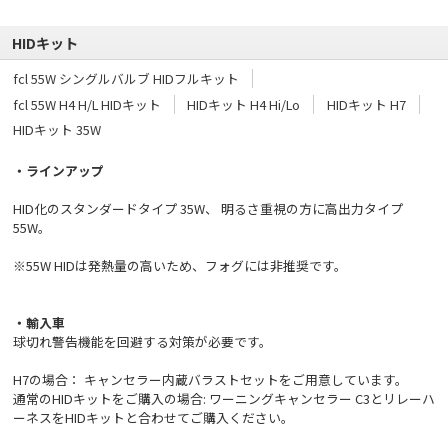
HIDキット
fcl 55W シングルバルブ HIDフルキット
fcl 55W H4 H/L HIDキット
HIDキット H4 Hi/Lo
HIDキット H7
HIDキット 35W
・ラインアップ
HID化のスタンダードタイプ 35W、 明るさ重視の方に高出力タイプ
55W。
※55W HIDは発熱量の高いため、フォグには非推奨です。
・輸入車
球切れ警告機能を回避する対策が必要です。
H7の場合： キャンセラー内蔵バラストセットをご用意しています。
通常のHIDキットをご購入の場合: ワーニングキャンセラー C3とリレーハ
ーネスをHIDキットと合わせてご購入ください。