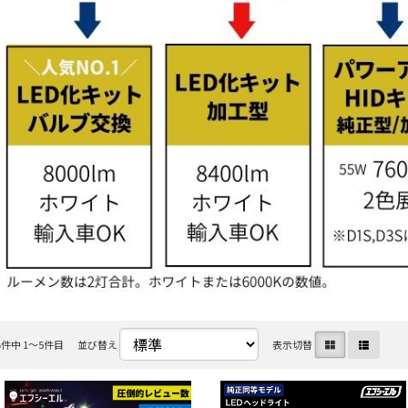
5
件中 1〜5件目
並び替え
表示切替