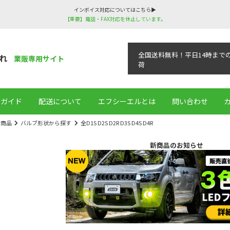
インボイス対応についてはこちら▶
【重要】電話・FAX対応を休止しています。
全国送料無料！平日14時まで
れ
業販専用サイト
荷
用ガイド
配送について
エフシーエルとは
問い合わせ
全商品
バルブ形状から探す
全D1S D2S D2R D3S D4S D4R
新商品のお知らせ