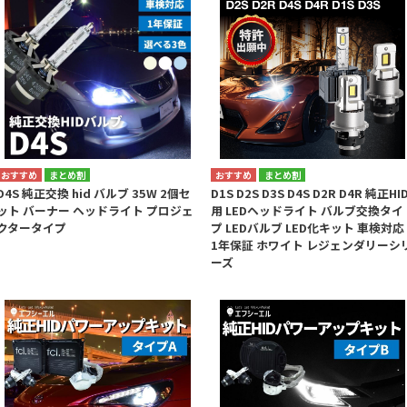
まとめ割
まとめ割
D4S 純正交換 hid バルブ 35W 2個セ
D1S D2S D3S D4S D2R D4R 純正HI
ット バーナー ヘッドライト プロジェ
用 LEDヘッドライト バルブ交換タイ
クタータイプ
プ LEDバルブ LED化キット 車検対応
1年保証 ホワイト レジェンダリーシ
ーズ