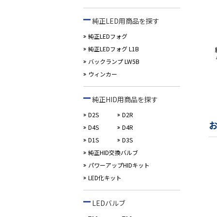
純正LED用商品を探す
純正LEDフォグ
純正LEDフォグ L1B
バックランプ LW5B
ウィンカー
純正HID用商品を探す
D2S
D2R
D4S
D4R
D1S
D3S
純正HID交換バルブ
パワーアップHIDキット
LED化キット
LEDバルブ