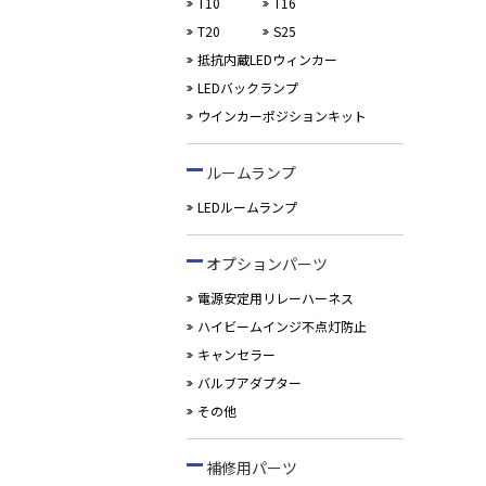
T10
T16
T20
S25
抵抗内蔵LEDウィンカー
LEDバックランプ
ウインカーポジションキット
ルームランプ
LEDルームランプ
オプションパーツ
電源安定用リレーハーネス
ハイビームインジ不点灯防止
キャンセラー
バルブアダプター
その他
補修用パーツ