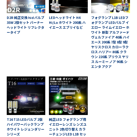
D2R 純正交換 hid バルブ
LEDヘッドライト H4
フォグランプ L1B LEDフ
35W 2個セット バーナー
Hi/Lo ホワイト 200系 ハ
ォグランプ LEDバルブ イ
ヘッドライト リフレクタ
イエース エブリイなど
エロー ライムイエロー ホ
ータイプ
ワイト 新型 アルファード
ヴェルファイア 40系 ハイ
エース 200系 7型 8型 9型
ヤリスクロス カローラク
ロス ハリアー 80系 クラ
ウン 220系 プリウス ヤリ
ス ルーミー ノア 90系 シ
エンタ アクア
T16 T15 LEDバルブ 2個
純正LED フォグランプ用
ハイパワーバックランプ
イエローレンズ レンズユ
ホワイト レジェンダリー
ニット 2色切り替え カラ
シリーズ
ーチェンジLED L1B セッ