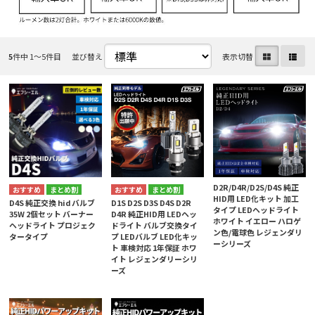
5
件中 1〜5件目
並び替え
表示切替
D2R/D4R/D2S/D4S 純正
まとめ割
まとめ割
HID用 LED化キット 加工
D4S 純正交換 hid バルブ
D1S D2S D3S D4S D2R
タイプ LEDヘッドライト
35W 2個セット バーナー
D4R 純正HID用 LEDヘッ
ホワイト イエロー ハロゲ
ヘッドライト プロジェク
ドライト バルブ交換タイ
ン色/電球色 レジェンダリ
タータイプ
プ LEDバルブ LED化キッ
ーシリーズ
ト 車検対応 1年保証 ホワ
イト レジェンダリーシリ
ーズ