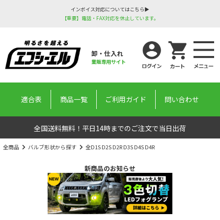
インボイス対応についてはこちら▶
【重要】電話・FAX対応を休止しています。
卸・仕入れ
業販専用サイト
適合表
商品一覧
ご利用ガイド
問い合わせ
全国送料無料！平日14時までのご注文で当日出荷
全商品
バルブ形状から探す
全D1S D2S D2R D3S D4S D4R
新商品のお知らせ