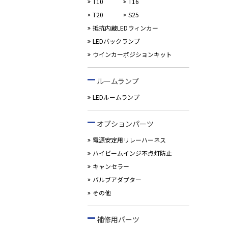
T10
T16
T20
S25
抵抗内蔵LEDウィンカー
LEDバックランプ
ウインカーポジションキット
ルームランプ
LEDルームランプ
オプションパーツ
電源安定用リレーハーネス
ハイビームインジ不点灯防止
キャンセラー
バルブアダプター
その他
補修用パーツ