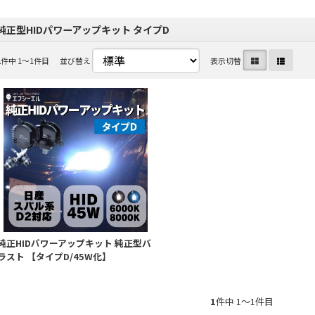
純正型HIDパワーアップキット タイプD
1
件中 1〜1件目
並び替え
表示切替
純正HIDパワーアップキット 純正型バ
ラスト 【タイプD/45W化】
1
件中 1〜1件目