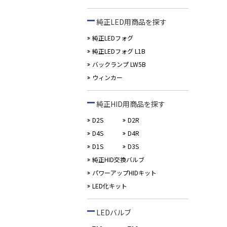
純正LED用商品を探す
純正LEDフォグ
純正LEDフォグ L1B
バックランプ LW5B
ウィンカー
純正HID用商品を探す
D2S
D2R
D4S
D4R
D1S
D3S
純正HID交換バルブ
パワーアップHIDキット
LED化キット
LEDバルブ