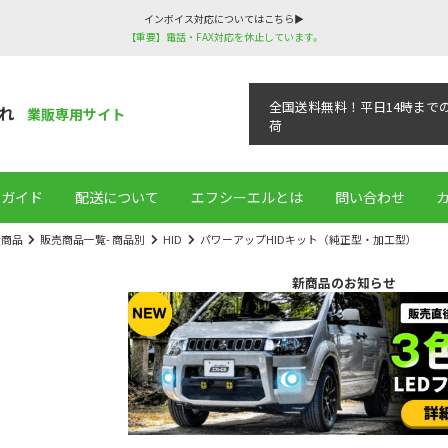
インボイス対応についてはこちら▶
【重要】電話・FAX対応を休止しています。
全国送料無料！平日14時まで
れ
業販専用サイト
荷
用ガイド
配送について
エフシーエルとは
問い合わせ
全商品
販売商品一覧- 商品別
HID
パワーアップHIDキット（純正型・加工型）
新商品のお知らせ