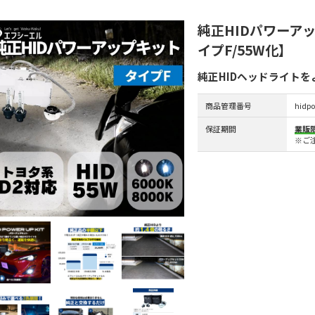
純正HIDパワーア
イプF/55W化】
純正HIDヘッドライト
商品管理番号
hidp
保証期間
業販
※ご