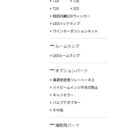
T10
T16
T20
S25
抵抗内蔵LEDウィンカー
LEDバックランプ
ウインカーポジションキット
ルームランプ
LEDルームランプ
オプションパーツ
電源安定用リレーハーネス
ハイビームインジ不点灯防止
キャンセラー
バルブアダプター
その他
補修用パーツ