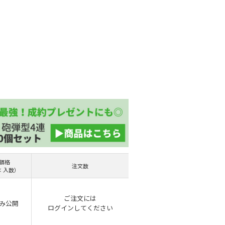
価格
注文数
× 入数）
ご注文には
み公開
ログイン
してください