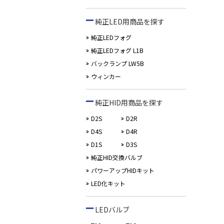
純正LED用商品を探す
純正LEDフォグ
純正LEDフォグ L1B
バックランプ LW5B
ウィンカー
純正HID用商品を探す
D2S
D2R
D4S
D4R
D1S
D3S
純正HID交換バルブ
パワーアップHIDキット
LED化キット
LEDバルブ