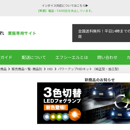
インボイス対応についてはこちら▶
【重要】電話・FAX対応を休止しています。
全国送料無料！平日14時まで
れ
業販専用サイト
荷
用ガイド
配送について
エフシーエルとは
問い合わせ
全商品
販売商品一覧- 商品別
HID
パワーアップHIDキット（純正型・加工型）
新商品のお知らせ