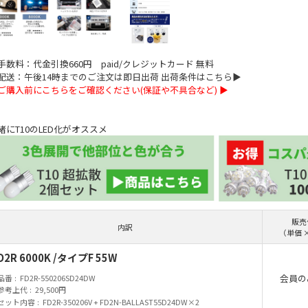
手数料：代金引換660円 paid/クレジットカード 無料
配送：午後14時までのご注文は即日出荷 出荷条件はこちら▶
ご購入前にこちらをご確認ください(保証や不具合など) ▶
緒にT10のLED化がオススメ
販売
内訳
（単価 
D2R 6000K /タイプF 55W
会員の
品番
FD2R-550206SD24DW
参考上代
29,500円
セット内容
FD2R-350206V + FD2N-BALLAST55D24DW×2