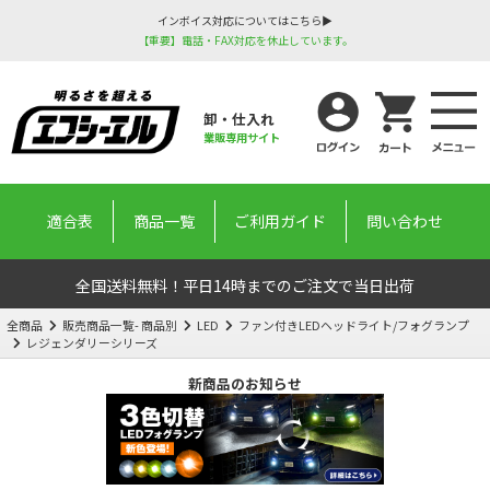
インボイス対応についてはこちら▶
【重要】電話・FAX対応を休止しています。
卸・仕入れ
業販専用サイト
適合表
商品一覧
ご利用ガイド
問い合わせ
全国送料無料！平日14時までのご注文で当日出荷
全商品
販売商品一覧- 商品別
LED
ファン付きLEDヘッドライト/フォグランプ
レジェンダリーシリーズ
新商品のお知らせ