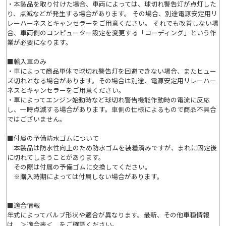
・本製品を取り付けた場合、車両によっては、球切れ警告灯が点灯した
り、点滅などが発生する場合があります。 その場合、別途電源安定用リ
レーハーネスとキャンセラーをご用意ください。 それでも改善しない場
合、車両側のコンピューター設定を変更する「コーディング」という作
業が必要になります。
■輸入車のみ
・車によって商品単体で球切れ警告灯を回避できない場合、またヒュー
ズ切れとなる場合があります。その場合は別途、電源安定用リレーハー
ネスとキャンセラーをご用意ください。
・車によってエンジン始動時など球切れ警告機能作動時の電流に反応
し、一時点滅する場合があります。車側の仕様によるもので商品不具合
ではございません。
■付属の予備防水ゴムについて
本製品は防水性向上のため防水ゴムを装着済みですが、まれに固定後
に切れてしまうことがあります。
その際は付属の予備ゴムに交換してください。
※購入時期によっては付属しない場合があります。
■適合情報
年式によってバルブ形状や適合が異なります。最新、その他車種情報
は
＞適合表＜
をご確認ください。