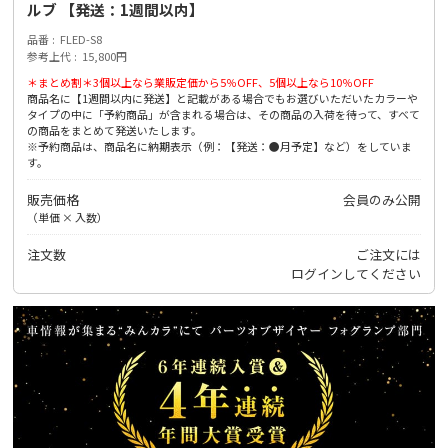
ルブ 【発送：1週間以内】
品番
FLED-S8
参考上代
15,800円
＊まとめ割＊3個以上なら業販定価から5％OFF、5個以上なら10％OFF
商品名に【1週間以内に発送】と記載がある場合でもお選びいただいたカラーや
タイプの中に「予約商品」が含まれる場合は、その商品の入荷を待って、すべて
の商品をまとめて発送いたします。
※予約商品は、商品名に納期表示（例：【発送：●月予定】など）をしていま
す。
販売価格
会員のみ公開
（単価 × 入数）
注文数
ご注文には
ログイン
してください