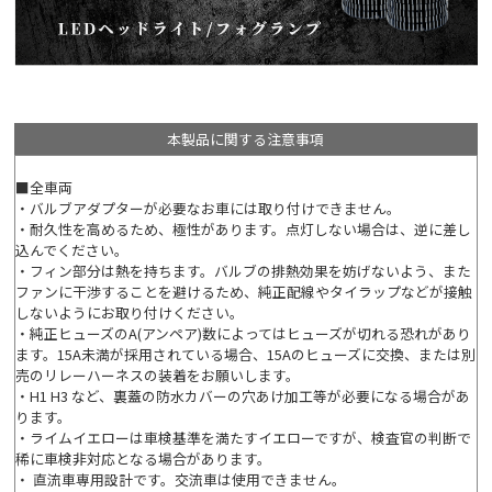
本製品に関する注意事項
■全車両
・バルブアダプターが必要なお車には取り付けできません。
・耐久性を高めるため、極性があります。点灯しない場合は、逆に差し
込んでください。
・フィン部分は熱を持ちます。バルブの排熱効果を妨げないよう、また
ファンに干渉することを避けるため、純正配線やタイラップなどが接触
しないようにお取り付けください。
・純正ヒューズのA(アンペア)数によってはヒューズが切れる恐れがあり
ます。15A未満が採用されている場合、15Aのヒューズに交換、または別
売のリレーハーネスの装着をお願いします。
・H1 H3 など、裏蓋の防水カバーの穴あけ加工等が必要になる場合があ
ります。
・ライムイエローは車検基準を満たすイエローですが、検査官の判断で
稀に車検非対応となる場合があります。
・ 直流車専用設計です。交流車は使用できません。