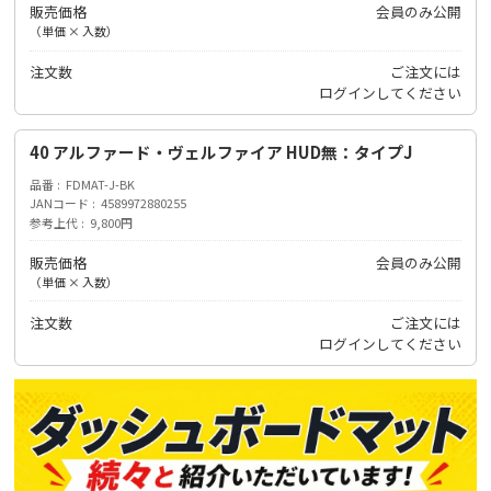
販売価格
会員のみ公開
（単価 × 入数）
注文数
ご注文には
ログイン
してください
40 アルファード・ヴェルファイア HUD無：タイプJ
品番
FDMAT-J-BK
JANコード
4589972880255
参考上代
9,800円
販売価格
会員のみ公開
（単価 × 入数）
注文数
ご注文には
ログイン
してください