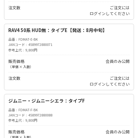
注文数
ご注文には
ログイン
してください
RAV4 50系 HUD無：タイプE【発送：8月中旬】
品番
FDMAT-E-BK
JANコード
4589972880071
参考上代
9,800円
販売価格
会員のみ公開
（単価 × 入数）
注文数
ご注文には
ログイン
してください
ジムニー・ジムニーシエラ：タイプF
品番
FDMAT-F-BK
JANコード
4589972880088
参考上代
9,800円
販売価格
会員のみ公開
（単価 × 入数）