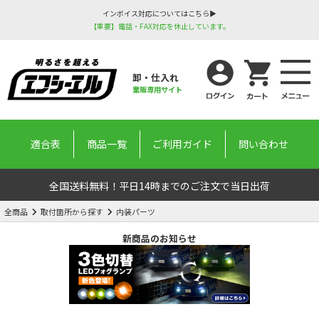
インボイス対応についてはこちら▶
【重要】電話・FAX対応を休止しています。
卸・仕入れ
業販専用サイト
適合表
商品一覧
ご利用ガイド
問い合わせ
全国送料無料！平日14時までのご注文で当日出荷
全商品
取付箇所から探す
内装パーツ
新商品のお知らせ